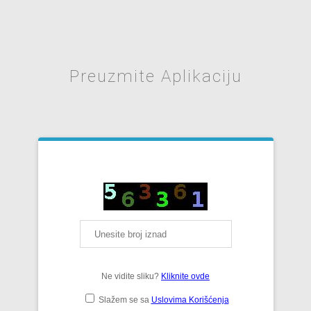
Preuzmite Aplikaciju
Ne vidite sliku?
Kliknite ovde
Slažem se sa
Uslovima Korišćenja